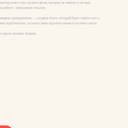
мастер-классе мы сделаем цветы, которые не завянут и не надо
шь работу с витражным стеклом.
нником одновременно — создашь букет, который будет ловить свет и
анее подготовлено, осталось лишь вдохнуть жизнь в кусочки стекла.
ы горело желание творить.