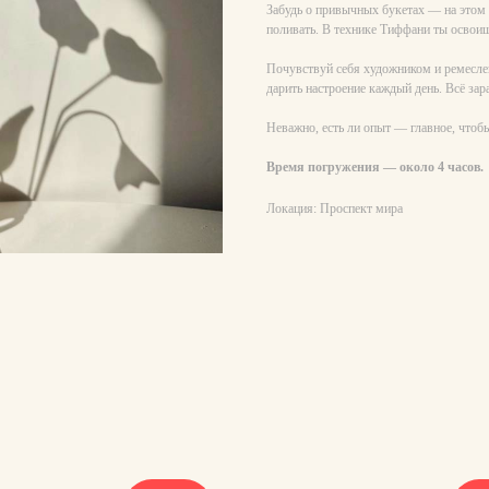
Забудь о привычных букетах — на этом 
поливать. В технике Тиффани ты освои
Почувствуй себя художником и ремесле
дарить настроение каждый день. Всё зар
Неважно, есть ли опыт — главное, чтоб
Время погружения — около 4 часов.
Локация: Проспект мира