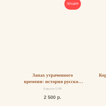
ЛЕКЦИЯ!
Запах утраченного
Ке
времени: история русской
парфюмерии
8 августа 12:00
2 500
р.