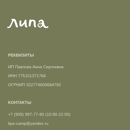
РЕКВИЗИТЫ
ИП Павлова Анна Сергеевна
ИНН 775101371766
ОГРНИП 322774600684792
КОНТАКТЫ
+7 (909) 997-77-80
(10:00-22:00)
lipa-camp@yandex.ru
г. Москва, Проспект мира, д. 52, с3.
г. Москва, Садово-спасская, 21/1
Инстаграм
СОЦСЕТИ